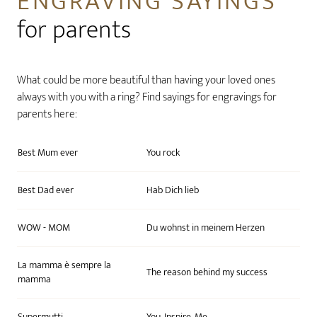
ENGRAVING SAYINGS
for parents
What could be more beautiful than having your loved ones
always with you with a ring? Find sayings for engravings for
parents here:
Best Mum ever
You rock
Best Dad ever
Hab Dich lieb
WOW - MOM
Du wohnst in meinem Herzen
La mamma è sempre la
The reason behind my success
mamma
Supermutti
You. Inspire. Me.