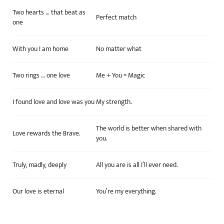
Two hearts … that beat as
Perfect match
one
With you I am home
No matter what
Two rings … one love
Me + You = Magic
I found love and love was you
My strength.
The world is better when shared with
Love rewards the Brave.
you.
Truly, madly, deeply
All you are is all I’ll ever need.
Our love is eternal
You’re my everything.