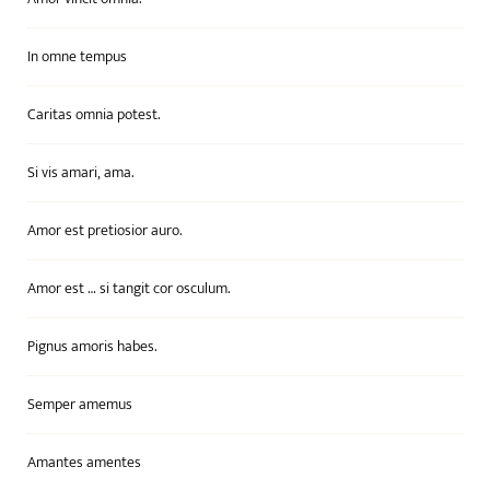
In omne tempus
Caritas omnia potest.
Si vis amari, ama.
Amor est pretiosior auro.
Amor est … si tangit cor osculum.
Pignus amoris habes.
Semper amemus
Amantes amentes