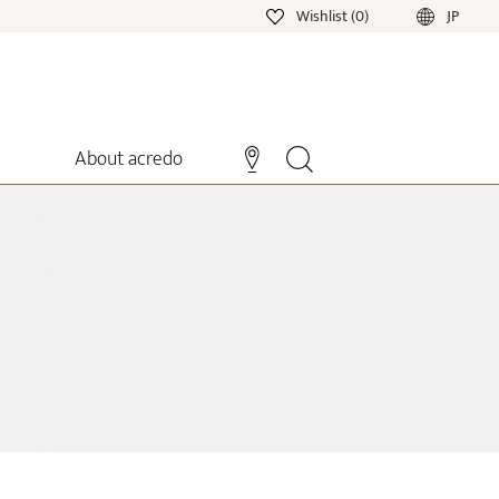
Wishlist (0)
JP
About acredo