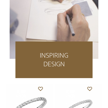
INSPIRING
DESIGN