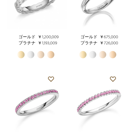
ゴールド
￥1,200,009
ゴールド
￥675,000
プラチナ
￥1,193,009
プラチナ
￥726,000