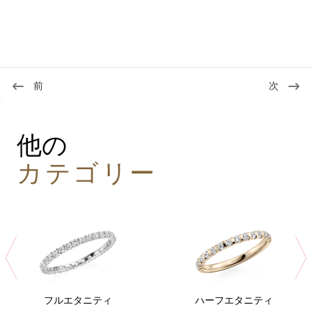
前
次
1
他の
カテゴリー
フルエタニティ
ハーフエタニティ