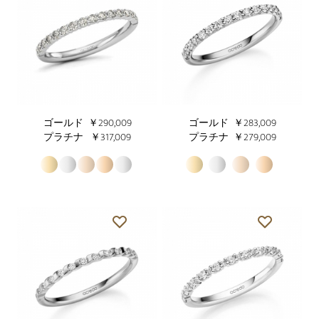
ゴールド
￥290,009
ゴールド
￥283,009
プラチナ
￥317,009
プラチナ
￥279,009