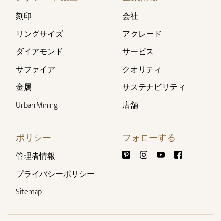
刻印
会社
リングサイズ
アクレード
ダイアモンド
サービス
サファイア
クオリティ
金属
サステナビリティ
Urban Mining
店舗
ポリシー
フォローする
管理者情報
プライバシーポリシー
Sitemap