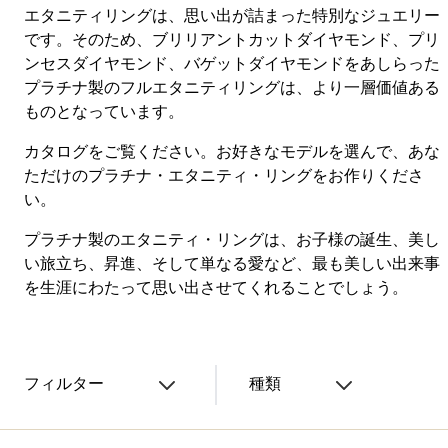
エタニティリングは、思い出が詰まった特別なジュエリー
です。そのため、ブリリアントカットダイヤモンド、プリ
ンセスダイヤモンド、バゲットダイヤモンドをあしらった
プラチナ製のフルエタニティリングは、より一層価値ある
ものとなっています。
カタログをご覧ください。お好きなモデルを選んで、あな
ただけのプラチナ・エタニティ・リングをお作りくださ
い。
プラチナ製のエタニティ・リングは、お子様の誕生、美し
い旅立ち、昇進、そして単なる愛など、最も美しい出来事
を生涯にわたって思い出させてくれることでしょう。
フィルター
種類