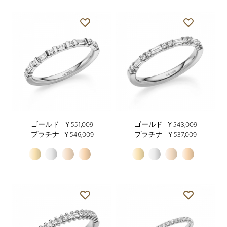
ゴールド
￥551,009
ゴールド
￥543,009
プラチナ
￥546,009
プラチナ
￥537,009