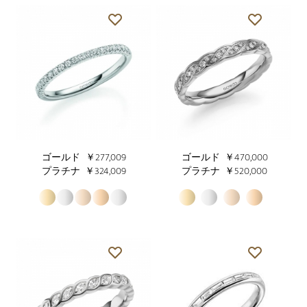
ゴールド
￥277,009
ゴールド
￥470,000
プラチナ
￥324,009
プラチナ
￥520,000