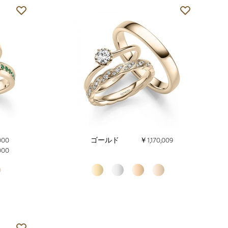
000
ゴールド
￥1,170,009
000