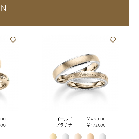
GN
000
ゴールド
￥426,000
000
プラチナ
￥472,000